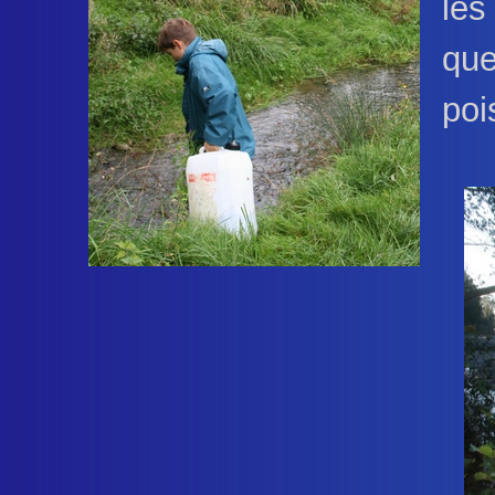
les
que
poi