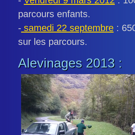
-
Vendredi 9 mars 2012
: 10
parcours enfants.
-
samedi 22 septembre
: 650
sur les parcours.
Alevinages 2013 :