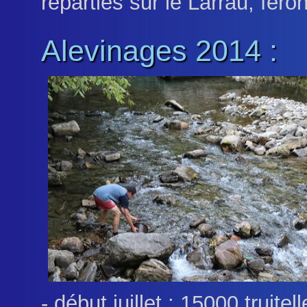
réparties sur le Larrau, feron
Alevinages 2014 :
- début juillet : 15000 truit