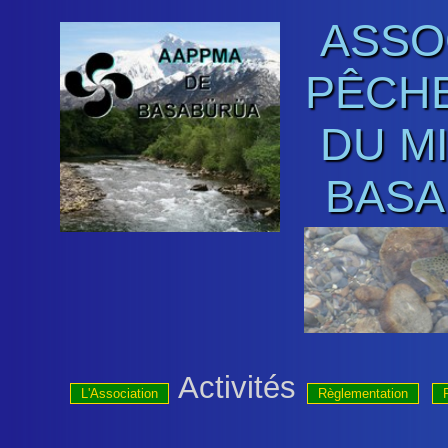
ASSO
PÊCHE
DU M
BASA
Activités
L'Association
Règlementation