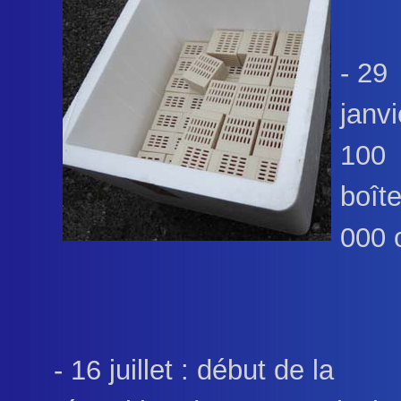
- 29
janvi
100
boît
000 
- 16 juillet : début de la