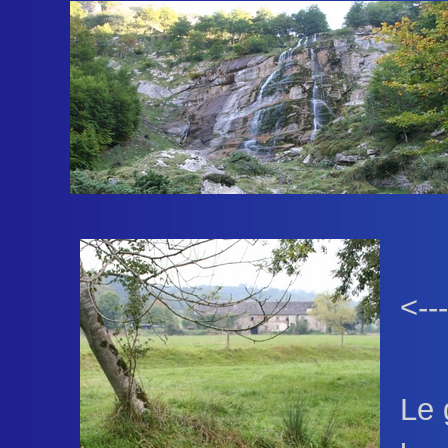
<--
Le 