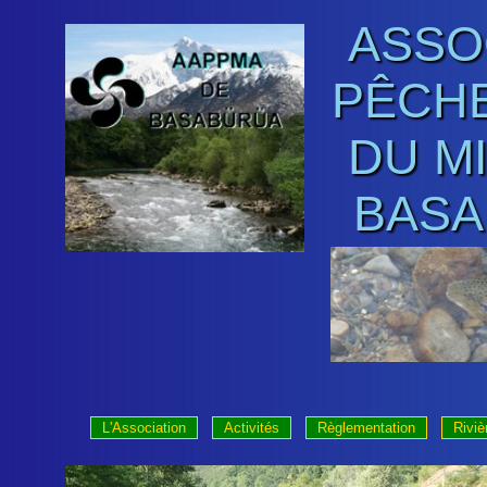
ASSO
PÊCHE
DU M
BASA
L'Association
Activités
Règlementation
Riviè