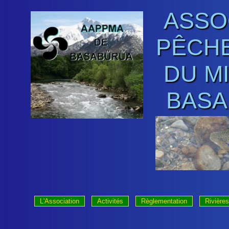
ASSO
PÊCHE
DU M
BASA
L'Association
Activités
Règlementation
Rivières