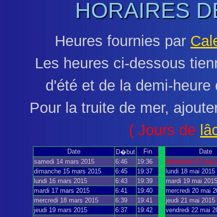
HORAIRES D
Heures fournies par
Cal
Les heures ci-dessous tien
d'été et de la demi-heure 
Pour la truite de mer, ajoute
( Jours de
lâ
Date
Fin
Date
D�but
samedi 14 mars 2015
6:46
19:36
dimanche 17 mai 
dimanche 15 mars 2015
6:45
19:37
lundi 18 mai 2015
lundi 16 mars 2015
6:43
19:39
mardi 19 mai 201
mardi 17 mars 2015
6:41
19:40
mercredi 20 mai 
mercredi 18 mars 2015
6:39
19:41
jeudi 21 mai 2015
jeudi 19 mars 2015
6:37
19:42
vendredi 22 mai 2