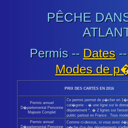
PÊCHE DANS
ATLANT
Permis --
Dates
-
Modes de p
PRIX DES CARTES EN 2016
Ce permis permet de p�cher en 1�
Permis annuel
cat�gorie: - � une ligne sur le dom
D�partemental Personne
département *, � 2 lignes sur l'ens
Majeure Complet
public partout en France . Tous mo
Permis annuel
Comme ci-dessus, si vous avez d�j
D�partemental Personne
p�che d'un des départements n'adhé