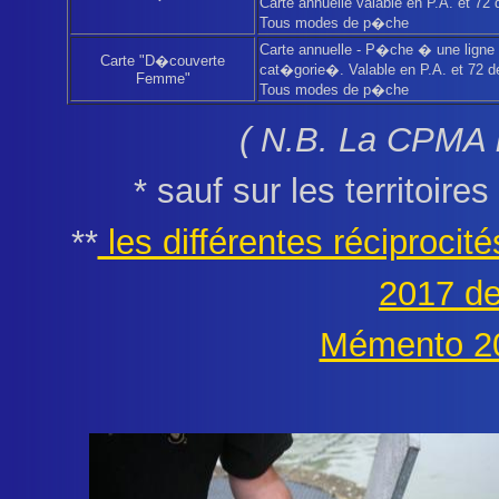
Carte annuelle valable en P.A. et 72
Tous modes de p�che
Carte annuelle - P�che � une lign
Carte "D�couverte
cat�gorie�. Valable en P.A. et 72 d
Femme"
Tous modes de p�che
( N.B. La CPMA n
* sauf sur les territoir
**
les différentes réciproc
2017 de
Mémento 2