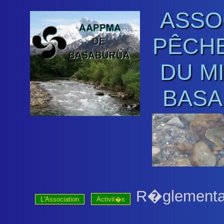
ASSO
PÊCHE
DU M
BASA
R�glementa
L'Association
Activit�s