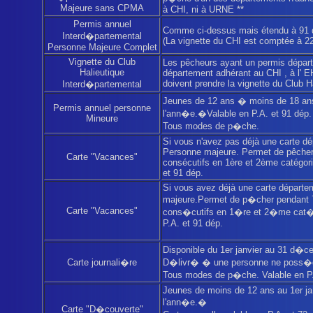
Majeure sans CPMA
à CHI, ni à URNE **
Permis annuel
Comme ci-dessus mais étendu à 91 
Interd�partemental
(La vignette du CHI est comptée à 22
Personne Majeure Complet
Vignette du Club
Les pêcheurs ayant un permis départ
Halieutique
département adhérant au CHI , à l' 
doivent prendre la vignette du Club H
Interd�partemental
Jeunes de 12 ans � moins de 18 ans
Permis annuel personne
l'ann�e.�Valable en P.A. et 91 dép.
Mineure
Tous modes de p�che.
Si vous n'avez pas déjà une carte d
Personne majeure. Permet de pêcher
Carte "Vacances"
consécutifs en 1ère et 2ème catégori
et 91 dép.
Si vous avez déjà une carte départ
majeure.Permet de p�cher pendant 7
Carte "Vacances"
cons�cutifs en 1�re et 2�me cat�
P.A. et 91 dép.
Disponible du 1er janvier au 31 d�c
Carte journali�re
D�livr� � une personne ne poss�d
Tous modes de p�che. Valable en P
Jeunes de moins de 12 ans au 1er ja
l'ann�e.�
Carte "D�couverte"