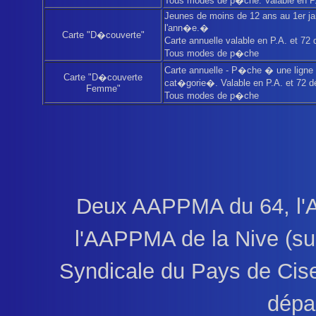
Tous modes de p�che. Valable en P
Jeunes de moins de 12 ans au 1er ja
l'ann�e.�
Carte "D�couverte"
Carte annuelle valable en P.A. et 72
Tous modes de p�che
Carte annuelle - P�che � une lign
Carte "D�couverte
cat�gorie�. Valable en P.A. et 72 d
Femme"
Tous modes de p�che
Deux AAPPMA du 64, l'A
l'AAPPMA de la Nive (sur
Syndicale du Pays de Cise)
dépa