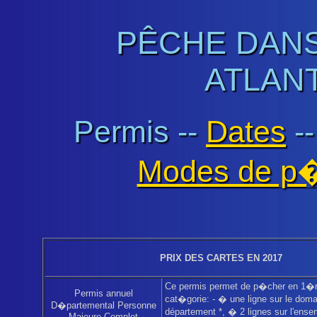
PÊCHE DANS
ATLANT
Permis --
Dates
-
Modes de p
PRIX DES CARTES EN 2017
Ce permis permet de p�cher en 1�
Permis annuel
cat�gorie: - � une ligne sur le dom
D�partemental Personne
département *, � 2 lignes sur l'ens
Majeure Complet