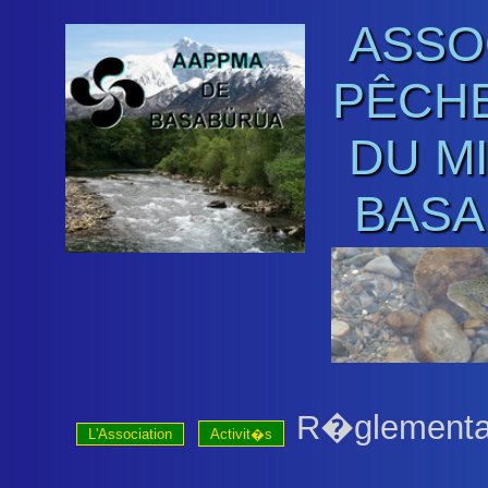
ASSO
PÊCHE
DU M
BASA
R�glementa
L'Association
Activit�s