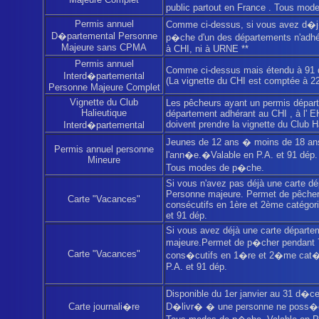
public partout en France . Tous mo
Permis annuel
Comme ci-dessus, si vous avez d�j
D�partemental Personne
p�che d'un des départements n'adhé
Majeure sans CPMA
à CHI, ni à URNE **
Permis annuel
Comme ci-dessus mais étendu à 91 
Interd�partemental
(La vignette du CHI est comptée à 22
Personne Majeure Complet
Vignette du Club
Les pêcheurs ayant un permis départ
Halieutique
département adhérant au CHI , à l' 
doivent prendre la vignette du Club H
Interd�partemental
Jeunes de 12 ans � moins de 18 ans
Permis annuel personne
l'ann�e.�Valable en P.A. et 91 dép.
Mineure
Tous modes de p�che.
Si vous n'avez pas déjà une carte d
Personne majeure. Permet de pêcher
Carte "Vacances"
consécutifs en 1ère et 2ème catégori
et 91 dép.
Si vous avez déjà une carte départ
majeure.Permet de p�cher pendant 7
Carte "Vacances"
cons�cutifs en 1�re et 2�me cat�
P.A. et 91 dép.
Disponible du 1er janvier au 31 d�c
Carte journali�re
D�livr� � une personne ne poss�d